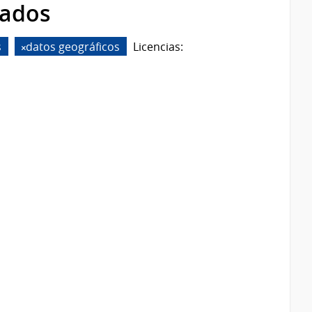
rados
s
datos geográficos
Licencias: