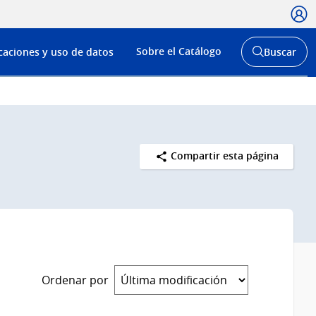
Usua
Menú
Sobre el Catálogo
caciones y uso de datos
Buscar
de
Abrir
buscador
navega
y
Compartir esta página
Ordenar por