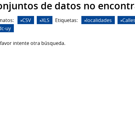
onjuntos de datos no encont
matos:
CSV
XLS
Etiquetas:
localidades
Calle
dc-uy
favor intente otra búsqueda.