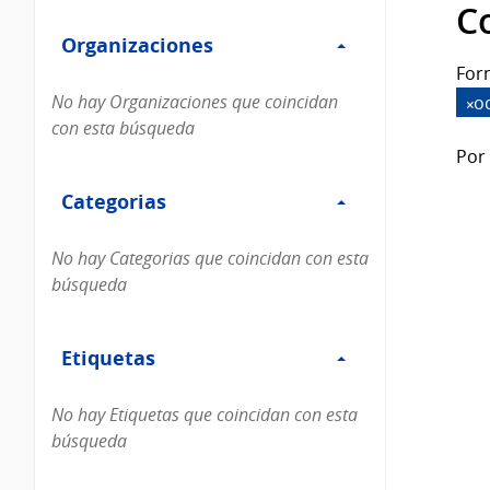
Filtro
datos...
C
Organizaciones
Organizaciones
For
No hay Organizaciones que coincidan
o
con esta búsqueda
Por 
Filtro
Categorias
Categorias
No hay Categorias que coincidan con esta
búsqueda
Filtro
Etiquetas
Etiquetas
No hay Etiquetas que coincidan con esta
búsqueda
Filtro