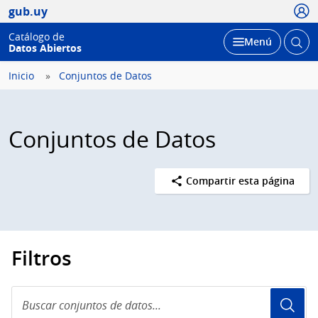
Usua
gub.uy
Catálogo de
Abrir
Desplegar
Menú
Datos Abiertos
busc
Inicio
Conjuntos de Datos
Conjuntos de Datos
Compartir esta página
Filtros
Buscar
conjuntos