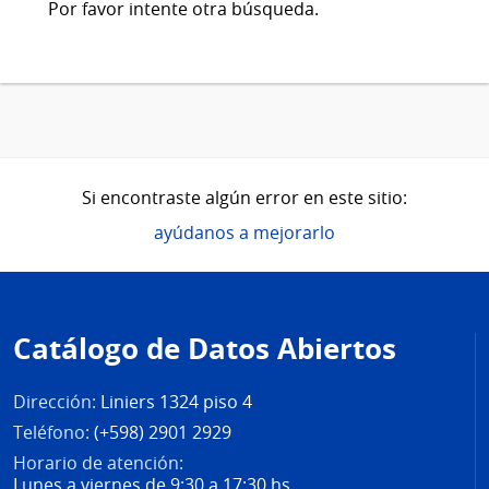
Por favor intente otra búsqueda.
Si encontraste algún error en este sitio:
ayúdanos a mejorarlo
Pie
de
Catálogo de Datos Abiertos
página
Dirección:
Liniers 1324 piso 4
Teléfono:
(+598) 2901 2929
Horario de atención:
Lunes a viernes de 9:30 a 17:30 hs.