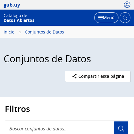
Usua
gub.uy
Catálogo de
Abrir
Desplegar
Menú
Datos Abiertos
busc
Inicio
Conjuntos de Datos
Conjuntos de Datos
Compartir esta página
Filtros
Buscar
conjuntos