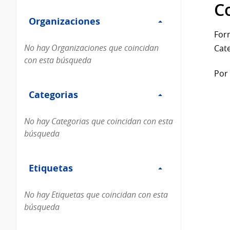
Filtro
datos...
C
Organizaciones
Organizaciones
For
No hay Organizaciones que coincidan
Cate
con esta búsqueda
Por 
Filtro
Categorias
Categorias
No hay Categorias que coincidan con esta
búsqueda
Filtro
Etiquetas
Etiquetas
No hay Etiquetas que coincidan con esta
búsqueda
Filtro