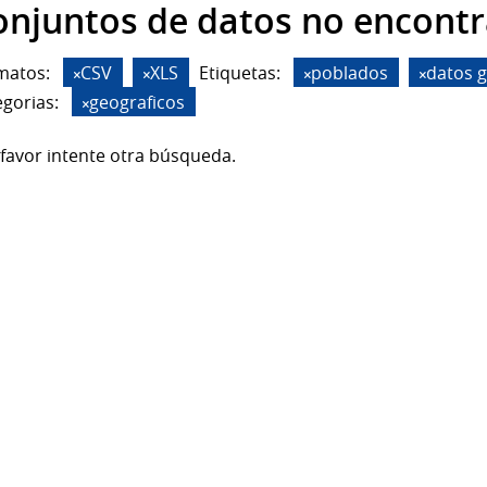
onjuntos de datos no encont
matos:
CSV
XLS
Etiquetas:
poblados
datos g
gorias:
geograficos
favor intente otra búsqueda.