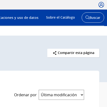
Usua
Menú
Sobre el Catálogo
caciones y uso de datos
Buscar
de
Abrir
buscador
navega
y
Compartir esta página
Ordenar por