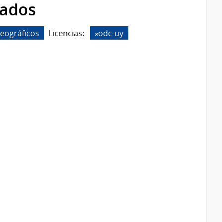
rados
eográficos
Licencias:
odc-uy