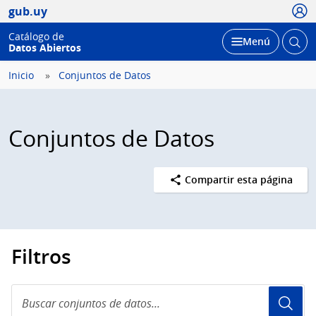
Usua
gub.uy
Catálogo de
Abrir
Desplegar
Menú
Datos Abiertos
busc
Inicio
Conjuntos de Datos
Conjuntos de Datos
Compartir esta página
Filtros
Buscar
conjuntos