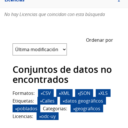
Licencias
No hay Licencias que coincidan con esta búsqueda
Ordenar por
Conjuntos de datos no
encontrados
Formatos:
CSV
XML
JSON
XLS
Etiquetas:
Calles
datos geográficos
poblados
Categorias:
geograficos
Licencias:
odc-uy