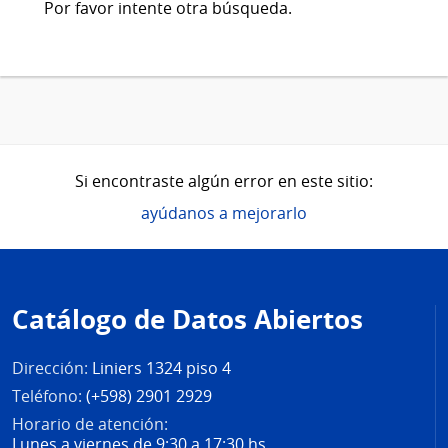
Por favor intente otra búsqueda.
Si encontraste algún error en este sitio:
ayúdanos a mejorarlo
Pie
de
Catálogo de Datos Abiertos
página
Dirección:
Liniers 1324 piso 4
Teléfono:
(+598) 2901 2929
Horario de atención:
Lunes a viernes de 9:30 a 17:30 hs.