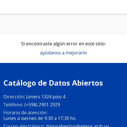
Si encontraste algún error en este sitio:
ayúdanos a mejorarlo
Pie
de
Catálogo de Datos Abiertos
página
Dirección:
Liniers 1324 piso 4
Teléfono:
(+598) 2901 2929
Horario de atención:
Lunes a viernes de 9:30 a 17:30 hs.
Correo electrónico:
datosabiertos@agesic.gub.uy