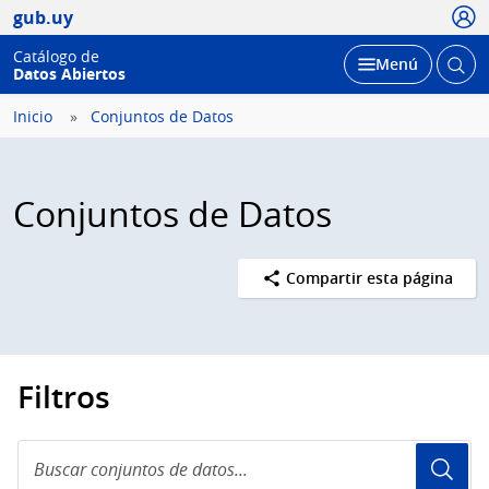
Usua
gub.uy
Catálogo de
Abrir
Desplegar
Menú
Datos Abiertos
busc
Inicio
Conjuntos de Datos
Conjuntos de Datos
Compartir esta página
Filtros
Buscar
conjuntos