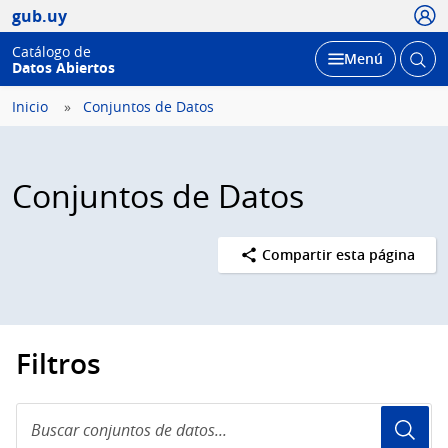
Usua
gub.uy
Catálogo de
Abrir
Desplegar
Menú
Datos Abiertos
busc
Inicio
Conjuntos de Datos
Conjuntos de Datos
Compartir esta página
Filtros
Buscar
conjuntos