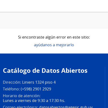
Si encontraste algún error en este sitio:
ayúdanos a mejorarlo
Pie
de
Catálogo de Datos Abiertos
página
Dirección:
Liniers 1324 piso 4
Teléfono:
(+598) 2901 2929
Horario de atención:
Lunes a viernes de 9:30 a 17:30 hs.
Correo electrónico:
datosabiertos@agesic.gub.uy