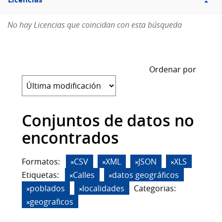
Licencias
No hay Licencias que coincidan con esta búsqueda
Ordenar por
Conjuntos de datos no
encontrados
Formatos:
CSV
XML
JSON
XLS
Etiquetas:
Calles
datos geográficos
poblados
localidades
Categorias:
geograficos