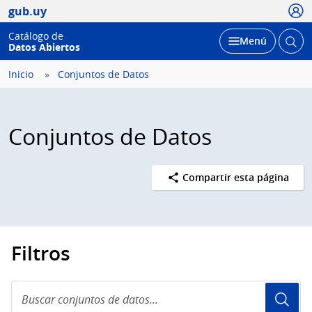
Usua
gub.uy
Catálogo de
Abrir
Desplegar
Menú
Datos Abiertos
busc
Inicio
Conjuntos de Datos
Conjuntos de Datos
Compartir esta página
Filtros
Buscar
conjuntos