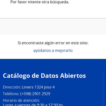
Por favor intente otra búsqueda.
Si encontraste algún error en este sitio:
ayúdanos a mejorarlo
Pie
de
Catálogo de Datos Abiertos
página
Dirección:
Liniers 1324 piso 4
Teléfono:
(+598) 2901 2929
Horario de atención:
Lunes a viernes de 9:30 a 17:30 hs.