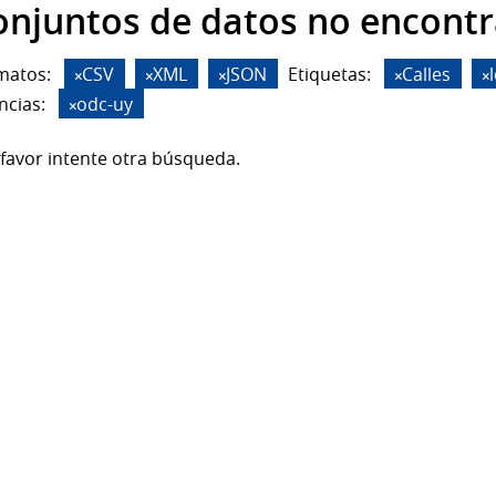
onjuntos de datos no encont
matos:
CSV
XML
JSON
Etiquetas:
Calles
ncias:
odc-uy
favor intente otra búsqueda.