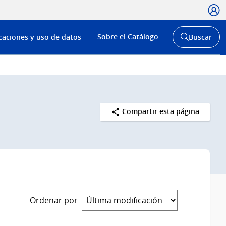
Usua
Menú
Sobre el Catálogo
caciones y uso de datos
Buscar
de
Abrir
buscador
navega
y
Compartir esta página
Ordenar por