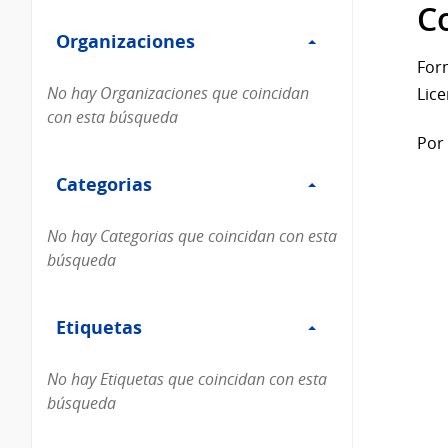
Filtro
datos...
C
Organizaciones
Organizaciones
For
No hay Organizaciones que coincidan
Lice
con esta búsqueda
Por 
Filtro
Categorias
Categorias
No hay Categorias que coincidan con esta
búsqueda
Filtro
Etiquetas
Etiquetas
No hay Etiquetas que coincidan con esta
búsqueda
Filtro