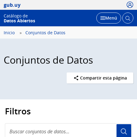
Usua
gub.uy
Catálogo de
Abrir
Desplegar
Menú
Datos Abiertos
busc
Inicio
Conjuntos de Datos
Conjuntos de Datos
Compartir esta página
Filtros
Buscar
conjuntos