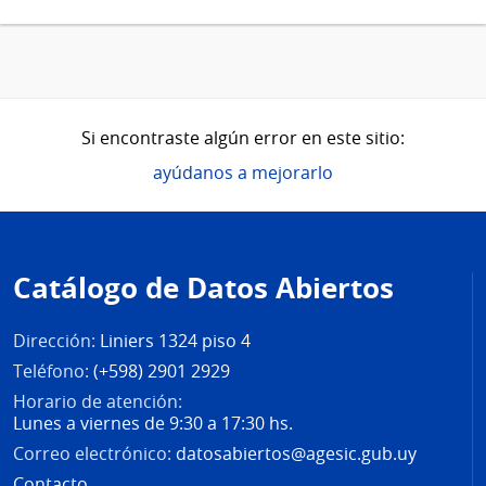
Si encontraste algún error en este sitio:
ayúdanos a mejorarlo
Pie
de
Catálogo de Datos Abiertos
página
Dirección:
Liniers 1324 piso 4
Teléfono:
(+598) 2901 2929
Horario de atención:
Lunes a viernes de 9:30 a 17:30 hs.
Correo electrónico:
datosabiertos@agesic.gub.uy
Contacto