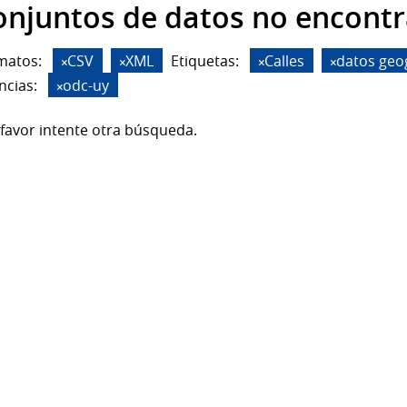
onjuntos de datos no encont
matos:
CSV
XML
Etiquetas:
Calles
datos geo
ncias:
odc-uy
favor intente otra búsqueda.