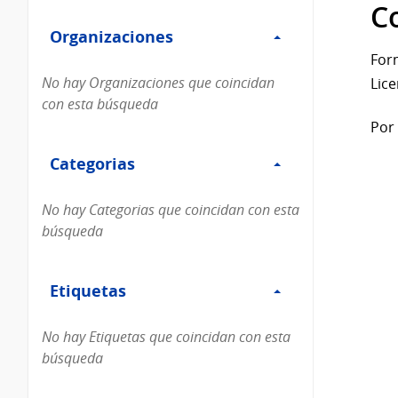
Filtro
datos...
C
Organizaciones
Organizaciones
For
No hay Organizaciones que coincidan
Lice
con esta búsqueda
Por 
Filtro
Categorias
Categorias
No hay Categorias que coincidan con esta
búsqueda
Filtro
Etiquetas
Etiquetas
No hay Etiquetas que coincidan con esta
búsqueda
Filtro