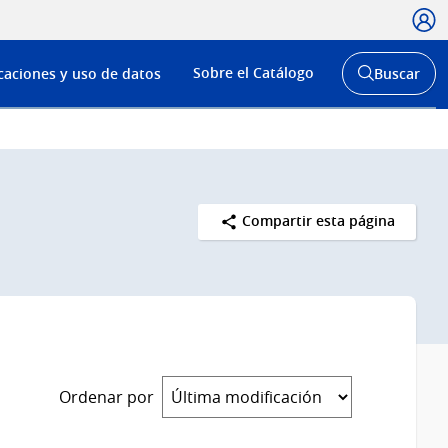
Usua
Menú
Sobre el Catálogo
caciones y uso de datos
Buscar
de
Abrir
buscador
navega
y
Compartir esta página
Ordenar por