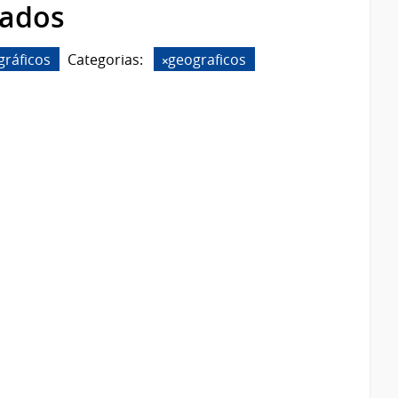
rados
gráficos
Categorias:
geograficos