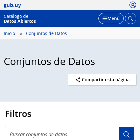
Usua
gub.uy
Catálogo de
Abrir
Desplegar
Menú
Datos Abiertos
busc
Inicio
Conjuntos de Datos
Conjuntos de Datos
Compartir esta página
Filtros
Buscar
conjuntos