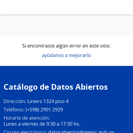
Si encontraste algún error en este sitio:
ayúdanos a mejorarlo
Pie
de
Catálogo de Datos Abiertos
página
Dirección:
Liniers 1324 piso 4
Teléfono:
(+598) 2901 2929
Horario de atención:
Lunes a viernes de 9:30 a 17:30 hs.
Correo electrónico:
datosabiertos@agesic.gub.uy