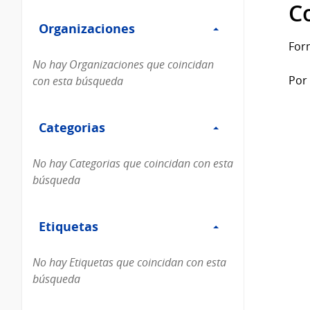
Filtro
datos...
C
Organizaciones
Organizaciones
For
No hay Organizaciones que coincidan
Por 
con esta búsqueda
Filtro
Categorias
Categorias
No hay Categorias que coincidan con esta
búsqueda
Filtro
Etiquetas
Etiquetas
No hay Etiquetas que coincidan con esta
búsqueda
Filtro