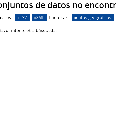
onjuntos de datos no encont
matos:
CSV
XML
Etiquetas:
datos geográficos
favor intente otra búsqueda.