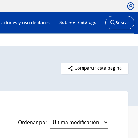
Usua
Menú
Sobre el Catálogo
caciones y uso de datos
Buscar
de
Abrir
buscador
navega
y
Compartir esta página
Ordenar por