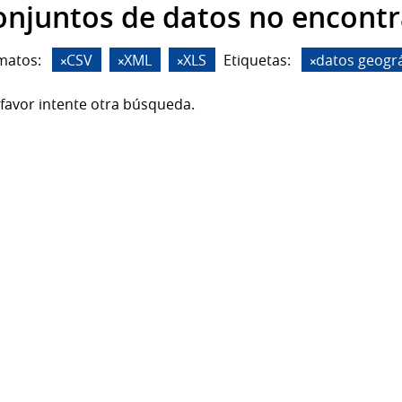
onjuntos de datos no encont
matos:
CSV
XML
XLS
Etiquetas:
datos geográ
favor intente otra búsqueda.