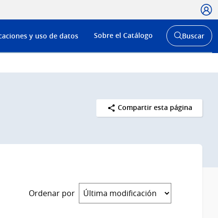
Usua
Menú
Sobre el Catálogo
caciones y uso de datos
Buscar
de
Abrir
buscador
navega
y
Compartir esta página
Ordenar por