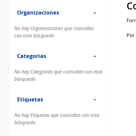
Filtro
datos...
C
Organizaciones
Organizaciones
For
No hay Organizaciones que coincidan
Por 
con esta búsqueda
Filtro
Categorias
Categorias
No hay Categorias que coincidan con esta
búsqueda
Filtro
Etiquetas
Etiquetas
No hay Etiquetas que coincidan con esta
búsqueda
Filtro