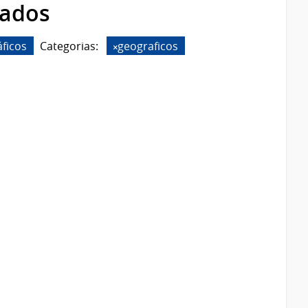
rados
ficos
Categorias:
geograficos