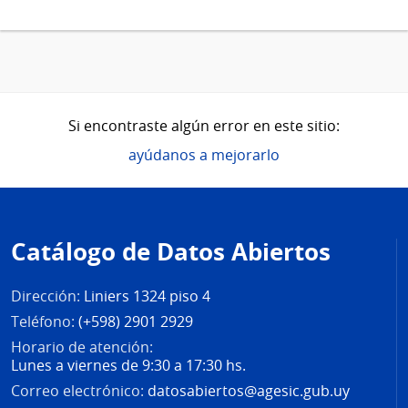
Si encontraste algún error en este sitio:
ayúdanos a mejorarlo
Pie
de
Catálogo de Datos Abiertos
página
Dirección:
Liniers 1324 piso 4
Teléfono:
(+598) 2901 2929
Horario de atención:
Lunes a viernes de 9:30 a 17:30 hs.
Correo electrónico:
datosabiertos@agesic.gub.uy