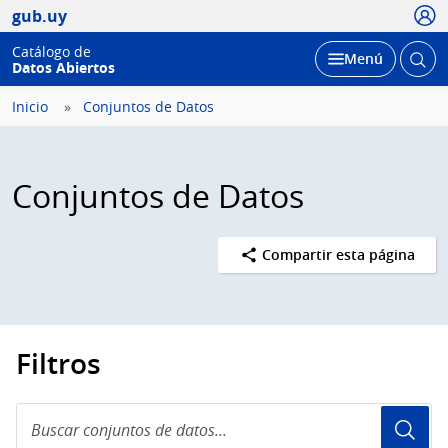
Usua
gub.uy
Catálogo de
Abrir
Desplegar
Menú
Datos Abiertos
busc
Inicio
Conjuntos de Datos
Conjuntos de Datos
Compartir esta página
Filtros
Buscar
conjuntos