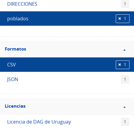
DIRECCIONES
1
poblados
1
Filtro
Formatos
Formatos
CSV
1
JSON
1
Filtro
Licencias
Licencias
Licencia de DAG de Uruguay
1