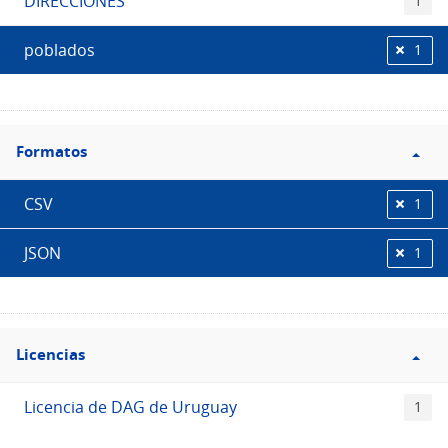
DIRECCIONES
1
poblados
1
Filtro
Formatos
Formatos
CSV
1
JSON
1
Filtro
Licencias
Licencias
Licencia de DAG de Uruguay
1