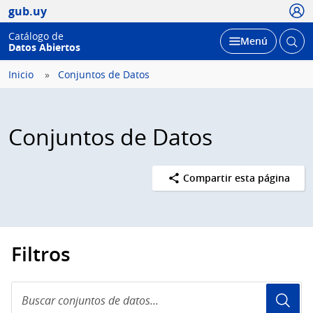
Usua
gub.uy
Catálogo de
Abrir
Desplegar
Menú
Datos Abiertos
busc
Inicio
Conjuntos de Datos
Conjuntos de Datos
Compartir esta página
Filtros
Buscar
conjuntos