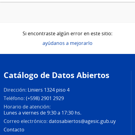
Si encontraste algún error en este sitio:
ayúdanos a mejorarlo
Pie
de
Catálogo de Datos Abiertos
página
Dirección:
Liniers 1324 piso 4
Teléfono:
(+598) 2901 2929
Horario de atención:
Lunes a viernes de 9:30 a 17:30 hs.
Correo electrónico:
datosabiertos@agesic.gub.uy
Contacto