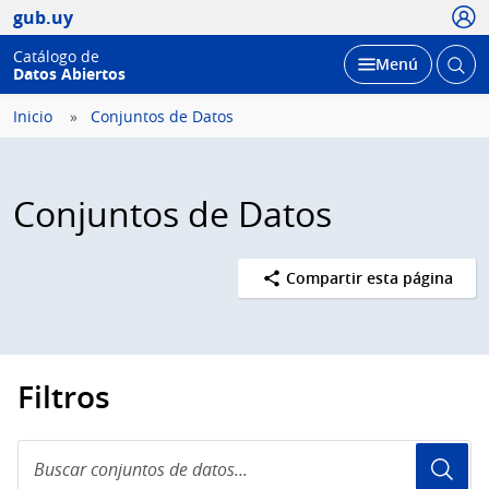
Usua
gub.uy
Catálogo de
Abrir
Desplegar
Menú
Datos Abiertos
busc
Inicio
Conjuntos de Datos
Conjuntos de Datos
Compartir esta página
Filtros
Buscar
conjuntos