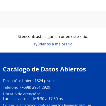
Si encontraste algún error en este sitio:
ayúdanos a mejorarlo
Pie
de
Catálogo de Datos Abiertos
página
Dirección:
Liniers 1324 piso 4
Teléfono:
(+598) 2901 2929
Horario de atención:
Lunes a viernes de 9:30 a 17:30 hs.
Correo electrónico:
datosabiertos@agesic.gub.uy