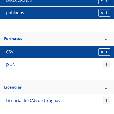
DIRECCIONES
1
poblados
1
Filtro
Formatos
Formatos
CSV
1
JSON
1
Filtro
Licencias
Licencias
Licencia de DAG de Uruguay
1