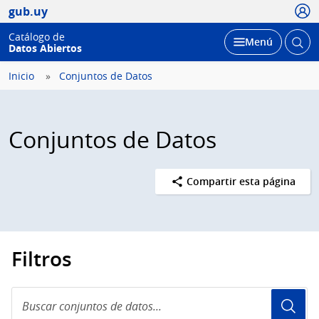
Usua
gub.uy
Catálogo de
Abrir
Desplegar
Menú
Datos Abiertos
busc
Inicio
Conjuntos de Datos
Conjuntos de Datos
Compartir esta página
Filtros
Buscar
conjuntos