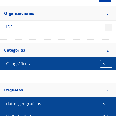
de
Filtro
datos...
Organizaciones
Organizaciones
IDE
1
Filtro
Categorias
Categorias
Geográficos
1
Filtro
Etiquetas
Etiquetas
datos geográficos
1