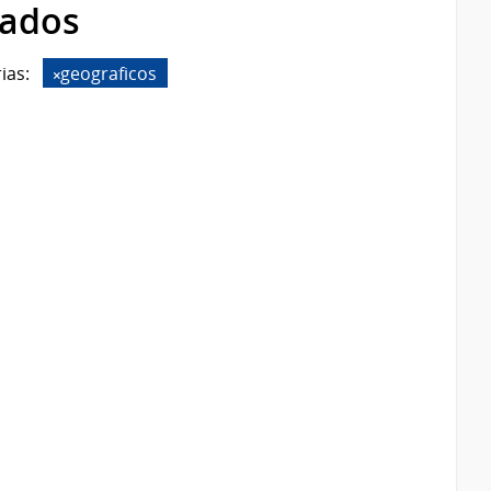
rados
ias:
geograficos