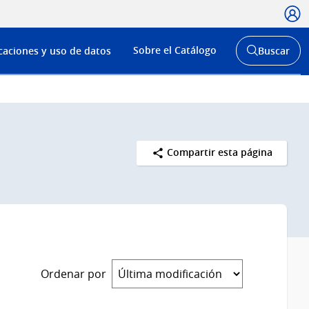
Usua
Menú
Sobre el Catálogo
caciones y uso de datos
Buscar
de
Abrir
buscador
navega
y
Compartir esta página
Ordenar por