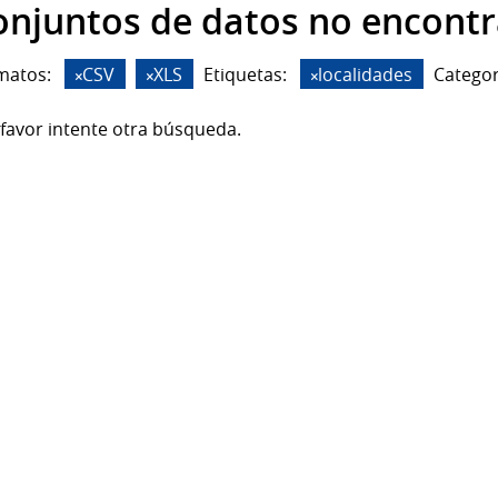
onjuntos de datos no encont
matos:
CSV
XLS
Etiquetas:
localidades
Categor
favor intente otra búsqueda.