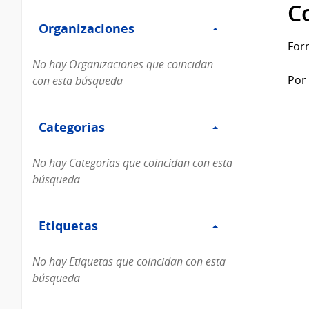
Filtro
datos...
C
Organizaciones
Organizaciones
For
No hay Organizaciones que coincidan
Por 
con esta búsqueda
Filtro
Categorias
Categorias
No hay Categorias que coincidan con esta
búsqueda
Filtro
Etiquetas
Etiquetas
No hay Etiquetas que coincidan con esta
búsqueda
Filtro