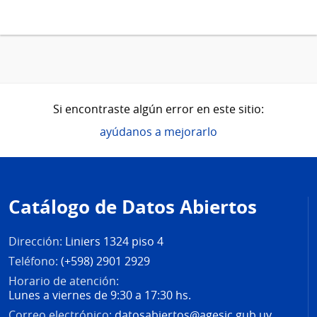
Si encontraste algún error en este sitio:
ayúdanos a mejorarlo
Pie
de
Catálogo de Datos Abiertos
página
Dirección:
Liniers 1324 piso 4
Teléfono:
(+598) 2901 2929
Horario de atención:
Lunes a viernes de 9:30 a 17:30 hs.
Correo electrónico:
datosabiertos@agesic.gub.uy