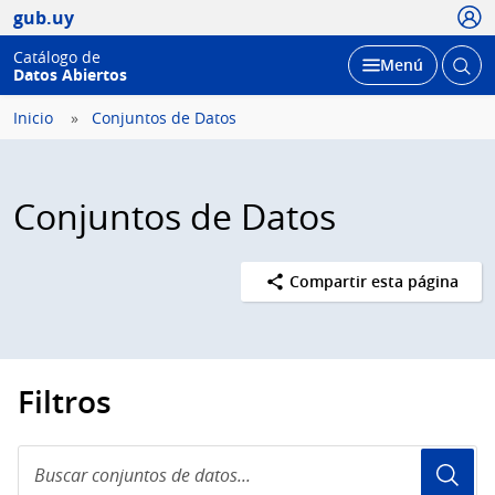
Usua
gub.uy
Catálogo de
Abrir
Desplegar
Menú
Datos Abiertos
busc
Inicio
Conjuntos de Datos
Conjuntos de Datos
Compartir esta página
Filtros
Buscar
conjuntos