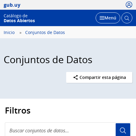
Usua
gub.uy
Catálogo de
Abrir
Desplegar
Menú
Datos Abiertos
busc
Inicio
Conjuntos de Datos
Conjuntos de Datos
Compartir esta página
Filtros
Buscar
conjuntos