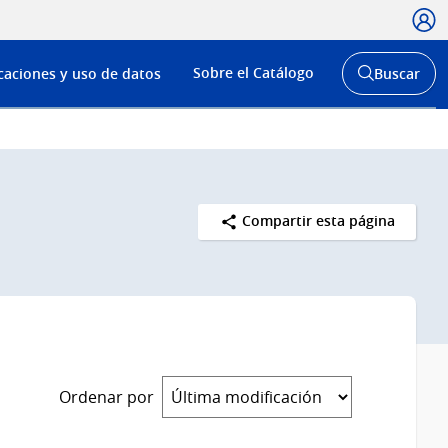
Usua
Menú
Sobre el Catálogo
caciones y uso de datos
Buscar
de
Abrir
buscador
navega
y
Compartir esta página
Ordenar por