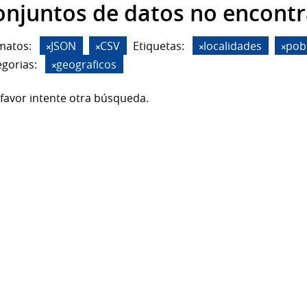
onjuntos de datos no encont
matos:
JSON
CSV
Etiquetas:
localidades
pob
gorias:
geograficos
favor intente otra búsqueda.