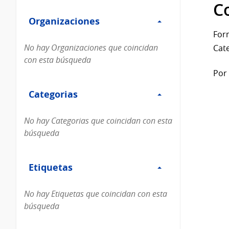
Filtro
datos...
C
Organizaciones
Organizaciones
For
No hay Organizaciones que coincidan
Cate
con esta búsqueda
Por 
Filtro
Categorias
Categorias
No hay Categorias que coincidan con esta
búsqueda
Filtro
Etiquetas
Etiquetas
No hay Etiquetas que coincidan con esta
búsqueda
Filtro