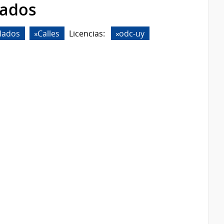
rados
lados
Calles
Licencias:
odc-uy