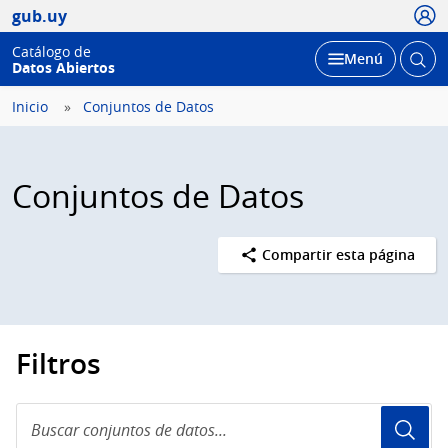
Usua
gub.uy
Catálogo de
Abrir
Desplegar
Menú
Datos Abiertos
busc
Inicio
Conjuntos de Datos
Conjuntos de Datos
Compartir esta página
Filtros
Buscar
conjuntos