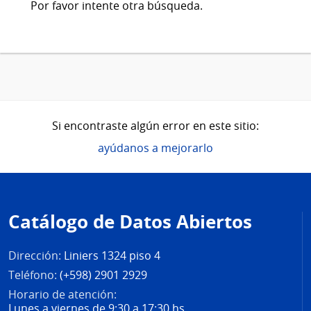
Por favor intente otra búsqueda.
Si encontraste algún error en este sitio:
ayúdanos a mejorarlo
Pie
de
Catálogo de Datos Abiertos
página
Dirección:
Liniers 1324 piso 4
Teléfono:
(+598) 2901 2929
Horario de atención:
Lunes a viernes de 9:30 a 17:30 hs.