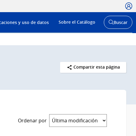
Usua
Menú
Sobre el Catálogo
caciones y uso de datos
Buscar
de
Abrir
buscador
navega
y
Compartir esta página
Ordenar por