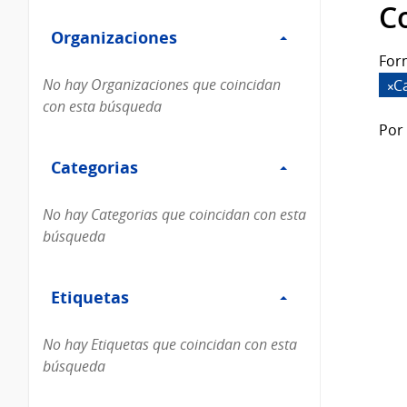
Filtro
datos...
C
Organizaciones
Organizaciones
For
No hay Organizaciones que coincidan
Ca
con esta búsqueda
Por 
Filtro
Categorias
Categorias
No hay Categorias que coincidan con esta
búsqueda
Filtro
Etiquetas
Etiquetas
No hay Etiquetas que coincidan con esta
búsqueda
Filtro