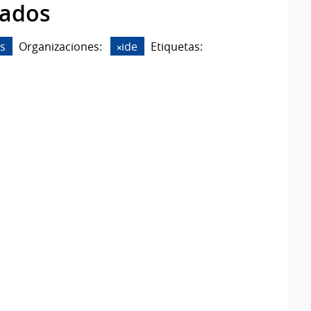
rados
s
Organizaciones:
ide
Etiquetas: