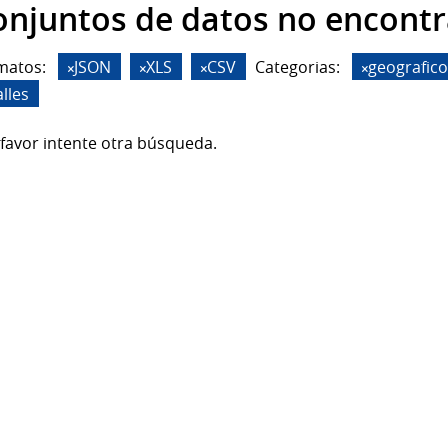
onjuntos de datos no encont
matos:
JSON
XLS
CSV
Categorias:
geografico
lles
favor intente otra búsqueda.