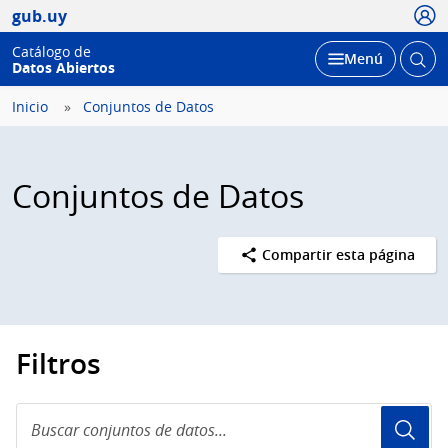
Usua
gub.uy
Catálogo de
Abrir
Desplegar
Menú
Datos Abiertos
busc
Inicio
Conjuntos de Datos
Conjuntos de Datos
Compartir esta página
Filtros
Buscar
conjuntos