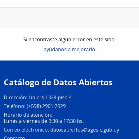
Si encontraste algún error en este sitio:
ayúdanos a mejorarlo
Pie
de
Catálogo de Datos Abiertos
página
Dirección:
Liniers 1324 piso 4
Teléfono:
(+598) 2901 2929
Horario de atención:
Lunes a viernes de 9:30 a 17:30 hs.
Correo electrónico:
datosabiertos@agesic.gub.uy
Contacto