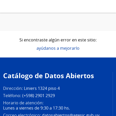
Si encontraste algún error en este sitio:
ayúdanos a mejorarlo
Pie
de
Catálogo de Datos Abiertos
página
Dirección:
Liniers 1324 piso 4
Teléfono:
(+598) 2901 2929
Horario de atención:
Lunes a viernes de 9:30 a 17:30 hs.
Correo electrónico:
datosabiertos@agesic.gub.uy