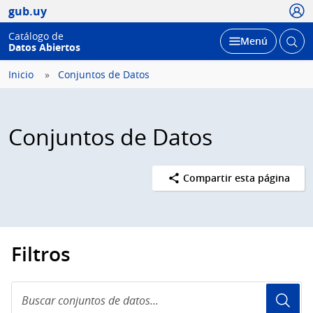
Usua
gub.uy
Catálogo de
Abrir
Desplegar
Menú
Datos Abiertos
busc
Inicio
Conjuntos de Datos
Conjuntos de Datos
Compartir esta página
Filtros
Buscar
conjuntos