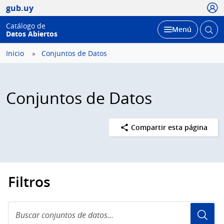
Usua
gub.uy
Catálogo de
Abrir
Desplegar
Menú
Datos Abiertos
busc
Inicio
Conjuntos de Datos
Conjuntos de Datos
Compartir esta página
Filtros
Buscar
conjuntos