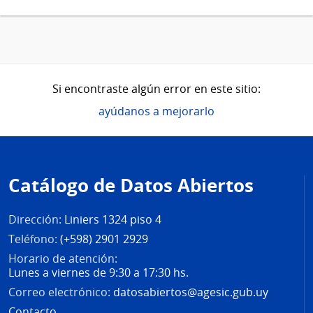
Si encontraste algún error en este sitio:
ayúdanos a mejorarlo
Pie
de
Catálogo de Datos Abiertos
página
Dirección:
Liniers 1324 piso 4
Teléfono:
(+598) 2901 2929
Horario de atención:
Lunes a viernes de 9:30 a 17:30 hs.
Correo electrónico:
datosabiertos@agesic.gub.uy
Contacto