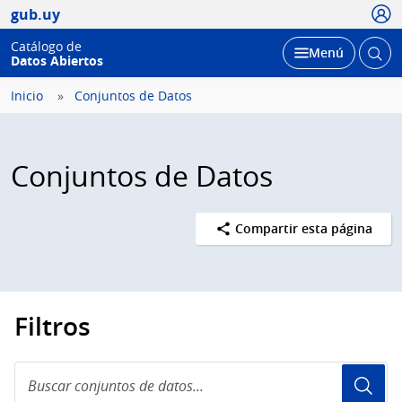
Usua
gub.uy
Catálogo de
Abrir
Desplegar
Menú
Datos Abiertos
busc
Inicio
Conjuntos de Datos
Conjuntos de Datos
Compartir esta página
Filtros
Buscar
conjuntos