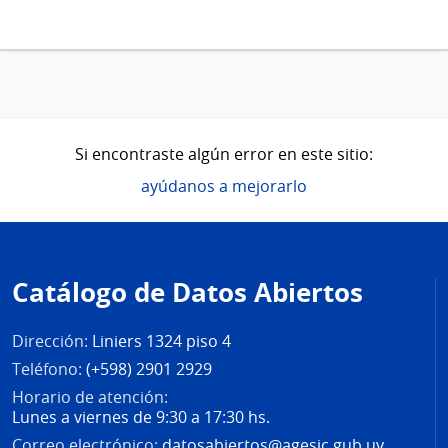
Si encontraste algún error en este sitio:
ayúdanos a mejorarlo
Pie
de
Catálogo de Datos Abiertos
página
Dirección:
Liniers 1324 piso 4
Teléfono:
(+598) 2901 2929
Horario de atención:
Lunes a viernes de 9:30 a 17:30 hs.
Correo electrónico:
datosabiertos@agesic.gub.uy