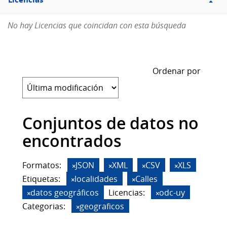
Licencias
No hay Licencias que coincidan con esta búsqueda
Ordenar por
Conjuntos de datos no
encontrados
Formatos:
JSON
XML
CSV
XLS
Etiquetas:
localidades
Calles
datos geográficos
Licencias:
odc-uy
Categorias:
geograficos