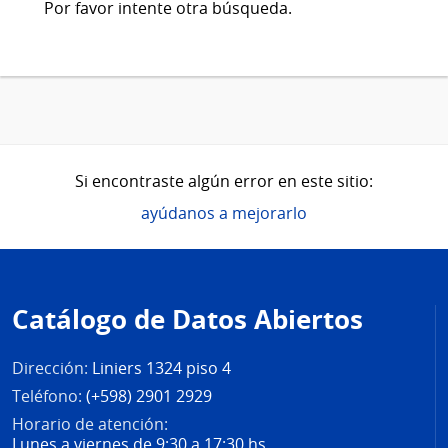
Por favor intente otra búsqueda.
Si encontraste algún error en este sitio:
ayúdanos a mejorarlo
Pie
de
Catálogo de Datos Abiertos
página
Dirección:
Liniers 1324 piso 4
Teléfono:
(+598) 2901 2929
Horario de atención:
Lunes a viernes de 9:30 a 17:30 hs.