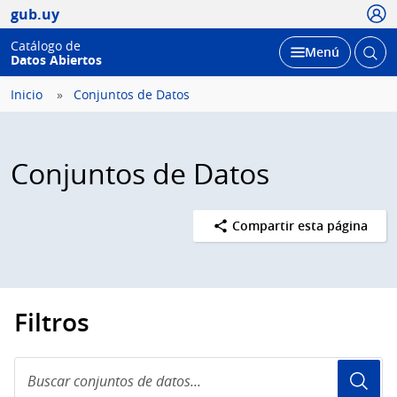
Usua
gub.uy
Catálogo de
Abrir
Desplegar
Menú
Datos Abiertos
busc
Inicio
Conjuntos de Datos
Conjuntos de Datos
Compartir esta página
Filtros
Buscar
conjuntos