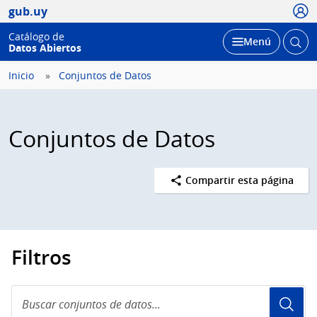
Usua
gub.uy
Catálogo de
Abrir
Desplegar
Menú
Datos Abiertos
busc
Inicio
Conjuntos de Datos
Conjuntos de Datos
Compartir esta página
Filtros
Buscar
conjuntos