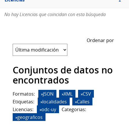
Licencias
No hay Licencias que coincidan con esta búsqueda
Ordenar por
Conjuntos de datos no
encontrados
Formatos:
JSON
XML
CSV
Etiquetas:
localidades
Calles
Licencias:
odc-uy
Categorias:
geograficos