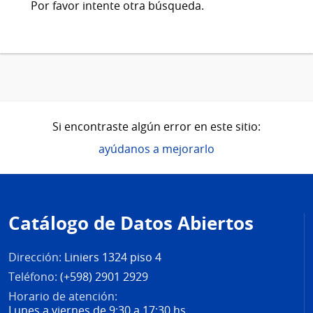
Por favor intente otra búsqueda.
Si encontraste algún error en este sitio:
ayúdanos a mejorarlo
Pie
de
Catálogo de Datos Abiertos
página
Dirección:
Liniers 1324 piso 4
Teléfono:
(+598) 2901 2929
Horario de atención:
Lunes a viernes de 9:30 a 17:30 hs.