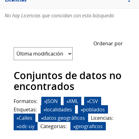
Licencias
No hay Licencias que coincidan con esta búsqueda
Ordenar por
Conjuntos de datos no
encontrados
Formatos:
JSON
XML
CSV
Etiquetas:
localidades
poblados
Calles
datos geográficos
Licencias:
odc-uy
Categorias:
geograficos