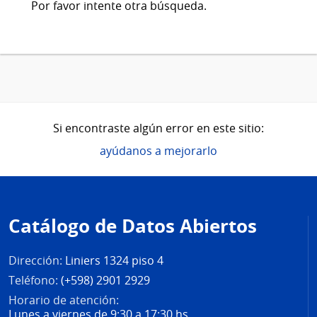
Por favor intente otra búsqueda.
Si encontraste algún error en este sitio:
ayúdanos a mejorarlo
Pie
de
Catálogo de Datos Abiertos
página
Dirección:
Liniers 1324 piso 4
Teléfono:
(+598) 2901 2929
Horario de atención:
Lunes a viernes de 9:30 a 17:30 hs.