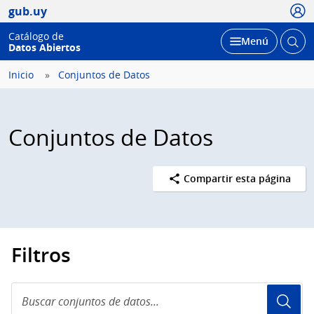
Usua
gub.uy
Catálogo de
Abrir
Desplegar
Menú
Datos Abiertos
busc
Inicio
Conjuntos de Datos
Conjuntos de Datos
Compartir esta página
Filtros
Buscar
conjuntos