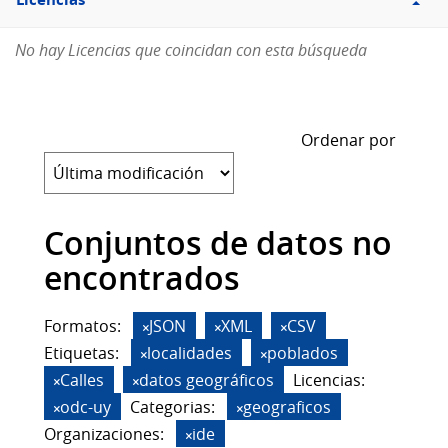
Licencias
No hay Licencias que coincidan con esta búsqueda
Ordenar por
Conjuntos de datos no
encontrados
Formatos:
JSON
XML
CSV
Etiquetas:
localidades
poblados
Calles
datos geográficos
Licencias:
odc-uy
Categorias:
geograficos
Organizaciones:
ide