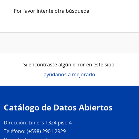
Por favor intente otra búsqueda.
Si encontraste algún error en este sitio:
ayúdanos a mejorarlo
Pie
de
Catálogo de Datos Abiertos
página
Dirección:
Liniers 1324 piso 4
Teléfono:
(+598) 2901 2929