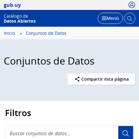
Usua
gub.uy
Catálogo de
Abrir
Desplegar
Menú
Datos Abiertos
busc
Inicio
Conjuntos de Datos
Conjuntos de Datos
Compartir esta página
Filtros
Buscar
conjuntos