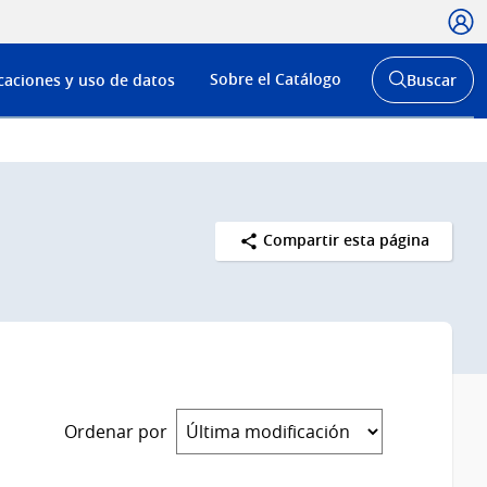
Usua
Menú
Sobre el Catálogo
caciones y uso de datos
Buscar
de
Abrir
buscador
navega
y
Compartir esta página
Ordenar por