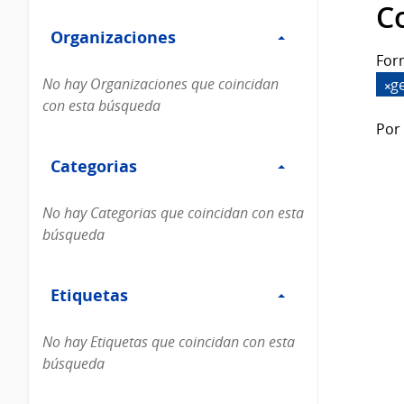
Filtro
datos...
C
Organizaciones
Organizaciones
For
No hay Organizaciones que coincidan
g
con esta búsqueda
Por 
Filtro
Categorias
Categorias
No hay Categorias que coincidan con esta
búsqueda
Filtro
Etiquetas
Etiquetas
No hay Etiquetas que coincidan con esta
búsqueda
Filtro