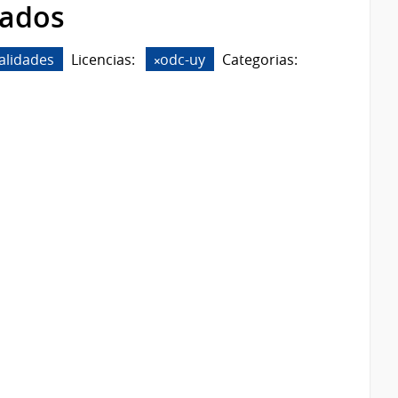
rados
alidades
Licencias:
odc-uy
Categorias: