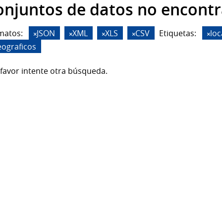
onjuntos de datos no encont
matos:
JSON
XML
XLS
CSV
Etiquetas:
loc
eograficos
favor intente otra búsqueda.