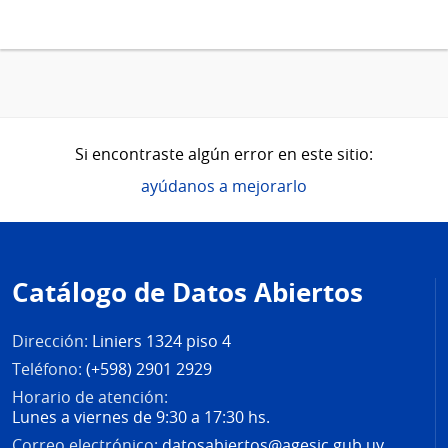
Si encontraste algún error en este sitio:
ayúdanos a mejorarlo
Pie
de
Catálogo de Datos Abiertos
página
Dirección:
Liniers 1324 piso 4
Teléfono:
(+598) 2901 2929
Horario de atención:
Lunes a viernes de 9:30 a 17:30 hs.
Correo electrónico:
datosabiertos@agesic.gub.uy