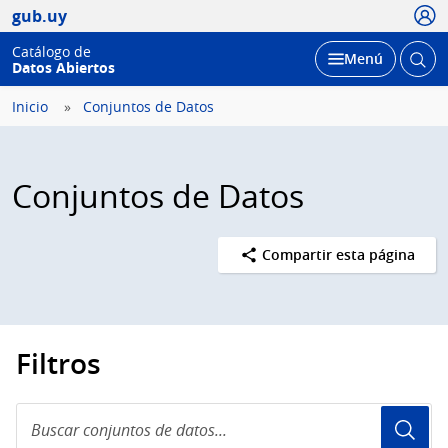
Usua
gub.uy
Catálogo de
Abrir
Desplegar
Menú
Datos Abiertos
busc
Inicio
Conjuntos de Datos
Conjuntos de Datos
Compartir esta página
Filtros
Buscar
conjuntos