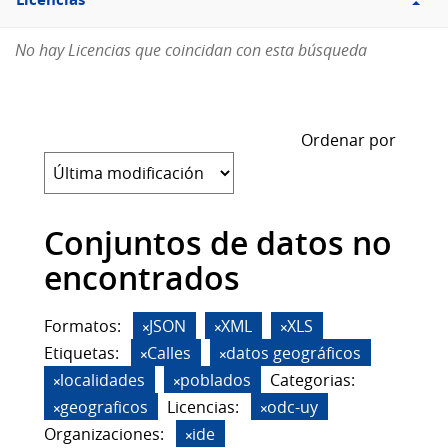
Licencias
No hay Licencias que coincidan con esta búsqueda
Ordenar por
Conjuntos de datos no
encontrados
Formatos:
JSON
XML
XLS
Etiquetas:
Calles
datos geográficos
localidades
poblados
Categorias:
geograficos
Licencias:
odc-uy
Organizaciones:
ide