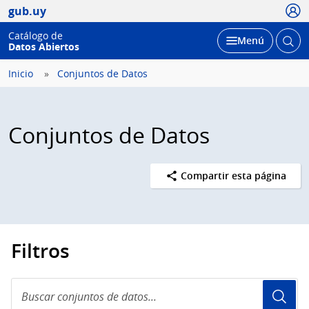
Usua
gub.uy
Catálogo de
Abrir
Desplegar
Menú
Datos Abiertos
busc
Inicio
Conjuntos de Datos
Conjuntos de Datos
Compartir esta página
Filtros
Buscar
conjuntos