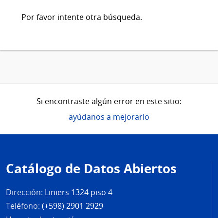
Por favor intente otra búsqueda.
Si encontraste algún error en este sitio:
ayúdanos a mejorarlo
Pie
de
Catálogo de Datos Abiertos
página
Dirección:
Liniers 1324 piso 4
Teléfono:
(+598) 2901 2929