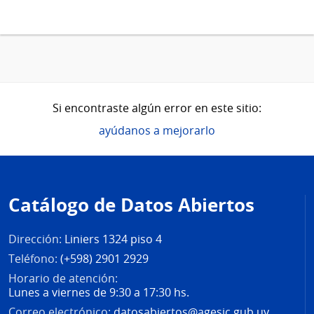
Si encontraste algún error en este sitio:
ayúdanos a mejorarlo
Pie
de
Catálogo de Datos Abiertos
página
Dirección:
Liniers 1324 piso 4
Teléfono:
(+598) 2901 2929
Horario de atención:
Lunes a viernes de 9:30 a 17:30 hs.
Correo electrónico:
datosabiertos@agesic.gub.uy