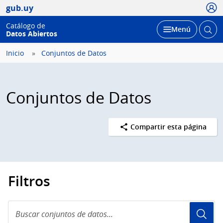
Usua
gub.uy
Catálogo de
Abrir
Desplegar
Menú
Datos Abiertos
busc
Inicio
Conjuntos de Datos
Conjuntos de Datos
Compartir esta página
Filtros
Buscar
conjuntos