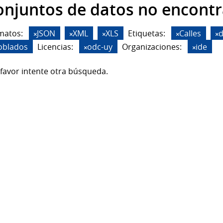
onjuntos de datos no encont
matos:
JSON
XML
XLS
Etiquetas:
Calles
d
oblados
Licencias:
odc-uy
Organizaciones:
ide
favor intente otra búsqueda.