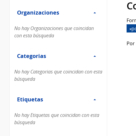
Filtro
datos...
C
Organizaciones
Organizaciones
For
No hay Organizaciones que coincidan
p
con esta búsqueda
Por 
Filtro
Categorias
Categorias
No hay Categorias que coincidan con esta
búsqueda
Filtro
Etiquetas
Etiquetas
No hay Etiquetas que coincidan con esta
búsqueda
Filtro