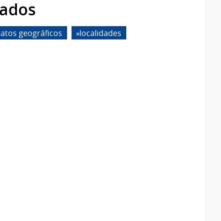
rados
atos geográficos
localidades