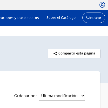
Usua
Menú
Sobre el Catálogo
caciones y uso de datos
Buscar
de
Abrir
buscador
navega
y
Compartir esta página
Ordenar por