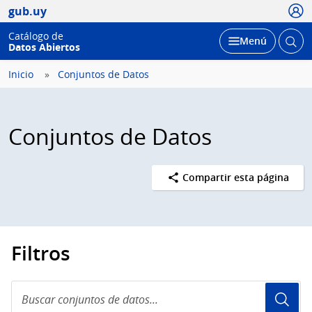
Usua
gub.uy
Catálogo de
Abrir
Desplegar
Menú
Datos Abiertos
busc
Inicio
Conjuntos de Datos
Conjuntos de Datos
Compartir esta página
Filtros
Buscar
conjuntos