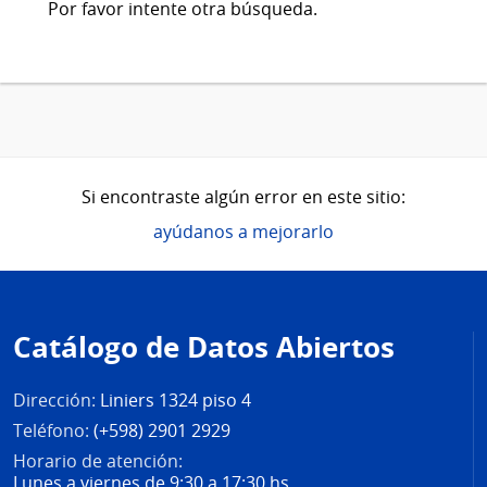
Por favor intente otra búsqueda.
Si encontraste algún error en este sitio:
ayúdanos a mejorarlo
Pie
de
Catálogo de Datos Abiertos
página
Dirección:
Liniers 1324 piso 4
Teléfono:
(+598) 2901 2929
Horario de atención:
Lunes a viernes de 9:30 a 17:30 hs.