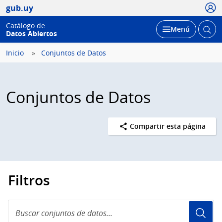
Usua
gub.uy
Catálogo de
Abrir
Desplegar
Menú
Datos Abiertos
busc
Inicio
Conjuntos de Datos
Conjuntos de Datos
Compartir esta página
Filtros
Buscar
conjuntos