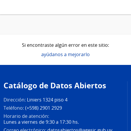
Si encontraste algún error en este sitio:
ayúdanos a mejorarlo
Pie
de
Catálogo de Datos Abiertos
página
Dirección:
Liniers 1324 piso 4
Teléfono:
(+598) 2901 2929
Horario de atención:
Lunes a viernes de 9:30 a 17:30 hs.
Correo electrónico:
datosabiertos@agesic.gub.uy