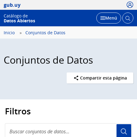
Usua
gub.uy
Catálogo de
Abrir
Desplegar
Menú
Datos Abiertos
busc
Inicio
Conjuntos de Datos
Conjuntos de Datos
Compartir esta página
Filtros
Buscar
conjuntos