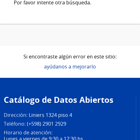
Por favor intente otra búsqueda.
Si encontraste algún error en este sitio:
ayúdanos a mejorarlo
Pie
de
Catálogo de Datos Abiertos
página
Dirección:
Liniers 1324 piso 4
Teléfono:
(+598) 2901 2929
Horario de atención:
Lunes a viernes de 9:30 a 17:30 hs.