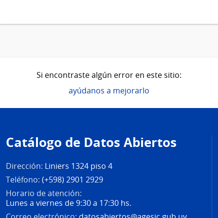
Si encontraste algún error en este sitio:
ayúdanos a mejorarlo
Pie
de
Catálogo de Datos Abiertos
página
Dirección:
Liniers 1324 piso 4
Teléfono:
(+598) 2901 2929
Horario de atención:
Lunes a viernes de 9:30 a 17:30 hs.
Correo electrónico:
datosabiertos@agesic.gub.uy