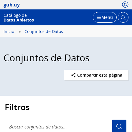
Usua
gub.uy
Catálogo de
Abrir
Desplegar
Menú
Datos Abiertos
busc
Inicio
Conjuntos de Datos
Conjuntos de Datos
Compartir esta página
Filtros
Buscar
conjuntos