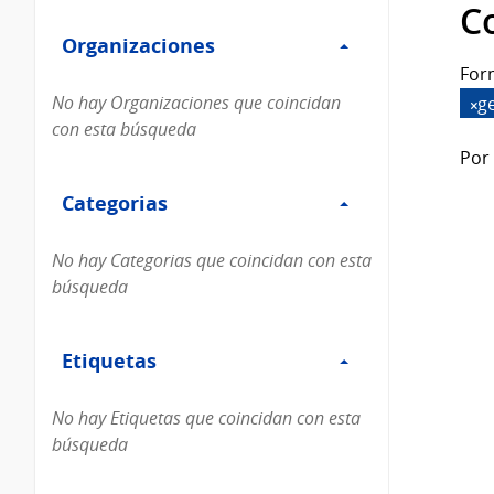
Filtro
datos...
C
Organizaciones
Organizaciones
For
No hay Organizaciones que coincidan
g
con esta búsqueda
Por 
Filtro
Categorias
Categorias
No hay Categorias que coincidan con esta
búsqueda
Filtro
Etiquetas
Etiquetas
No hay Etiquetas que coincidan con esta
búsqueda
Filtro