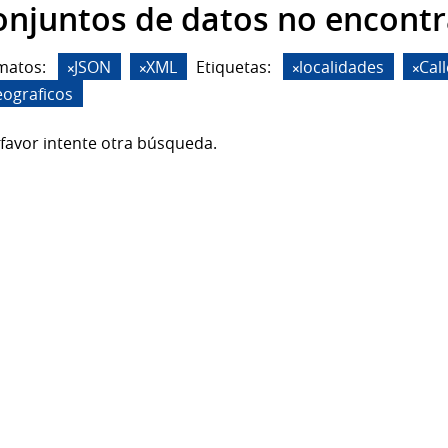
onjuntos de datos no encont
matos:
JSON
XML
Etiquetas:
localidades
Cal
eograficos
favor intente otra búsqueda.