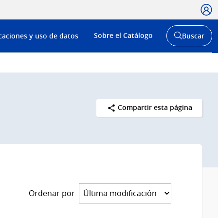
Usua
Menú
Sobre el Catálogo
caciones y uso de datos
Buscar
de
Abrir
buscador
navega
y
Compartir esta página
Ordenar por