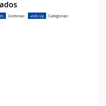
rados
les
Licencias:
odc-uy
Categorias: