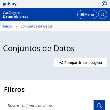
Usua
gub.uy
Catálogo de
Abrir
Desplegar
Menú
Datos Abiertos
busc
Inicio
Conjuntos de Datos
Conjuntos de Datos
Compartir esta página
Filtros
Buscar
conjuntos