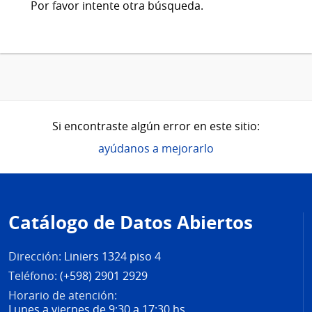
Por favor intente otra búsqueda.
Si encontraste algún error en este sitio:
ayúdanos a mejorarlo
Pie
de
Catálogo de Datos Abiertos
página
Dirección:
Liniers 1324 piso 4
Teléfono:
(+598) 2901 2929
Horario de atención:
Lunes a viernes de 9:30 a 17:30 hs.