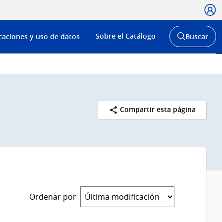
Usua
Menú
Sobre el Catálogo
caciones y uso de datos
Buscar
de
Abrir
buscador
navega
y
Compartir esta página
Ordenar por