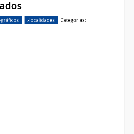
rados
gráficos
localidades
Categorias: