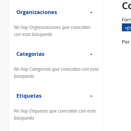
Filtro
datos...
C
Organizaciones
Organizaciones
For
No hay Organizaciones que coincidan
g
con esta búsqueda
Por 
Filtro
Categorias
Categorias
No hay Categorias que coincidan con esta
búsqueda
Filtro
Etiquetas
Etiquetas
No hay Etiquetas que coincidan con esta
búsqueda
Filtro