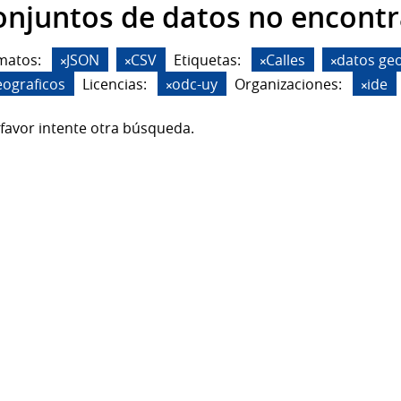
onjuntos de datos no encont
matos:
JSON
CSV
Etiquetas:
Calles
datos geo
eograficos
Licencias:
odc-uy
Organizaciones:
ide
favor intente otra búsqueda.