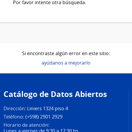
Por favor intente otra búsqueda.
Si encontraste algún error en este sitio:
ayúdanos a mejorarlo
Pie
de
Catálogo de Datos Abiertos
página
Dirección:
Liniers 1324 piso 4
Teléfono:
(+598) 2901 2929
Horario de atención:
Lunes a viernes de 9:30 a 17:30 hs.