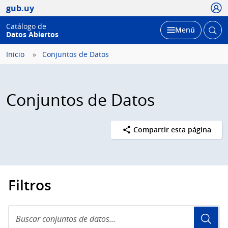
Usua
gub.uy
Catálogo de
Abrir
Desplegar
Menú
Datos Abiertos
busc
Inicio
Conjuntos de Datos
Conjuntos de Datos
Compartir esta página
Filtros
Buscar
conjuntos