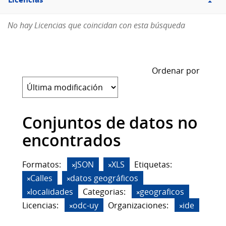
Licencias
No hay Licencias que coincidan con esta búsqueda
Ordenar por
Conjuntos de datos no
encontrados
Formatos:
JSON
XLS
Etiquetas:
Calles
datos geográficos
localidades
Categorias:
geograficos
Licencias:
odc-uy
Organizaciones:
ide