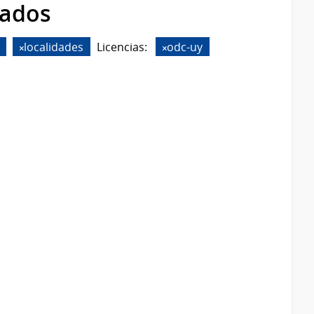
rados
localidades
Licencias:
odc-uy