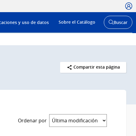
Usua
Menú
Sobre el Catálogo
caciones y uso de datos
Buscar
de
Abrir
buscador
navega
y
Compartir esta página
Ordenar por