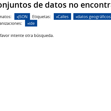
onjuntos de datos no encont
matos:
JSON
Etiquetas:
Calles
datos geográficos
anizaciones:
ide
favor intente otra búsqueda.