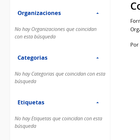
Filtro
datos...
C
Organizaciones
Organizaciones
For
No hay Organizaciones que coincidan
Org
con esta búsqueda
Por 
Filtro
Categorias
Categorias
No hay Categorias que coincidan con esta
búsqueda
Filtro
Etiquetas
Etiquetas
No hay Etiquetas que coincidan con esta
búsqueda
Filtro