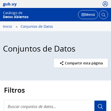
Usua
gub.uy
Catálogo de
Abrir
Desplegar
Menú
Datos Abiertos
busc
Inicio
Conjuntos de Datos
Conjuntos de Datos
Compartir esta página
Filtros
Buscar
conjuntos