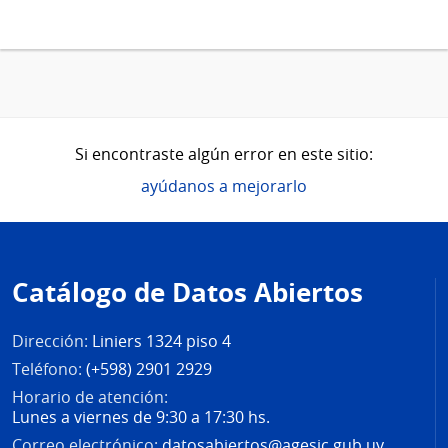
Si encontraste algún error en este sitio:
ayúdanos a mejorarlo
Pie
de
Catálogo de Datos Abiertos
página
Dirección:
Liniers 1324 piso 4
Teléfono:
(+598) 2901 2929
Horario de atención:
Lunes a viernes de 9:30 a 17:30 hs.
Correo electrónico:
datosabiertos@agesic.gub.uy