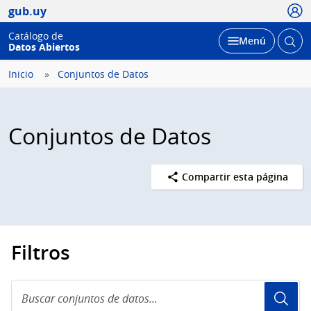
Usua
gub.uy
Catálogo de
Abrir
Desplegar
Menú
Datos Abiertos
busc
Inicio
Conjuntos de Datos
Conjuntos de Datos
Compartir esta página
Filtros
Buscar
conjuntos