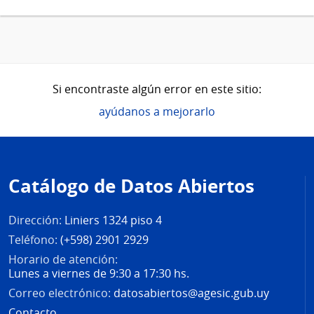
Si encontraste algún error en este sitio:
ayúdanos a mejorarlo
Pie
de
Catálogo de Datos Abiertos
página
Dirección:
Liniers 1324 piso 4
Teléfono:
(+598) 2901 2929
Horario de atención:
Lunes a viernes de 9:30 a 17:30 hs.
Correo electrónico:
datosabiertos@agesic.gub.uy
Contacto