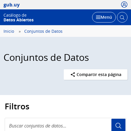
Usua
gub.uy
Catálogo de
Abrir
Desplegar
Menú
Datos Abiertos
busc
Inicio
Conjuntos de Datos
Conjuntos de Datos
Compartir esta página
Filtros
Buscar
conjuntos