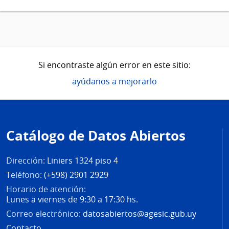
Si encontraste algún error en este sitio:
ayúdanos a mejorarlo
Pie
de
Catálogo de Datos Abiertos
página
Dirección:
Liniers 1324 piso 4
Teléfono:
(+598) 2901 2929
Horario de atención:
Lunes a viernes de 9:30 a 17:30 hs.
Correo electrónico:
datosabiertos@agesic.gub.uy
Contacto