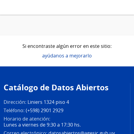
Si encontraste algún error en este sitio:
ayúdanos a mejorarlo
Pie
de
Catálogo de Datos Abiertos
página
Dirección:
Liniers 1324 piso 4
Teléfono:
(+598) 2901 2929
Horario de atención:
Lunes a viernes de 9:30 a 17:30 hs.
Correo electrónico:
datosabiertos@agesic.gub.uy