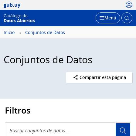
Usua
gub.uy
Catálogo de
Abrir
Desplegar
Menú
Datos Abiertos
busc
Inicio
Conjuntos de Datos
Conjuntos de Datos
Compartir esta página
Filtros
Buscar
conjuntos